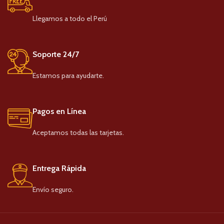
Llegamos a todo el Perú
Soporte 24/7
Estamos para ayudarte.
Pagos en Línea
Aceptamos todas las tarjetas.
Entrega Rápida
Envío seguro.