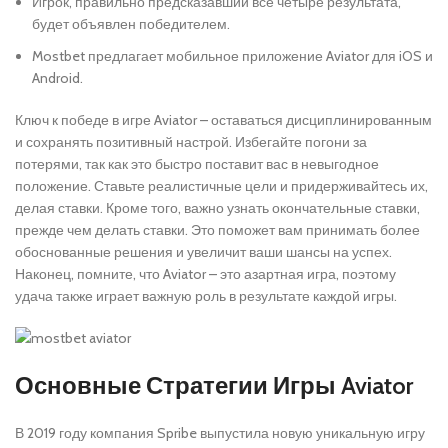
Игрок, правильно предсказавший все четыре результата,
будет объявлен победителем.
Mostbet предлагает мобильное приложение Aviator для iOS и
Android.
Ключ к победе в игре Aviator – оставаться дисциплинированным
и сохранять позитивный настрой. Избегайте погони за
потерями, так как это быстро
поставит вас в невыгодное
положение. Ставьте реалистичные цели и придерживайтесь их,
делая ставки. Кроме того, важно узнать окончательные ставки,
прежде чем делать ставки. Это поможет вам принимать более
обоснованные решения и увеличит ваши шансы на успех.
Наконец, помните, что Aviator – это азартная игра, поэтому
удача также играет важную роль в результате каждой игры.
Основные Стратегии Игры Aviator
В 2019 году компания Spribe выпустила новую уникальную игру