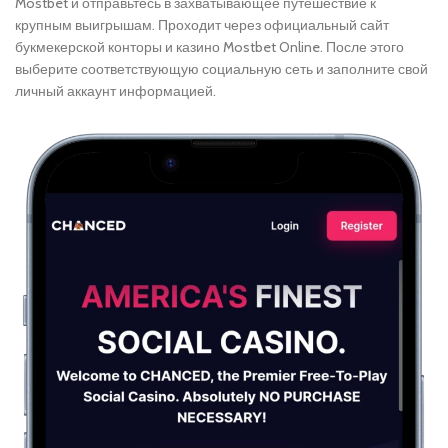
Mostbet и отправьтесь в захватывающее путешествие к
крупным выигрышам. Проходит через официальный сайт
букмекерской конторы и казино Mostbet Online. После этого
выберите соответствующую социальную сеть и заполните свой
личный аккаунт информацией.