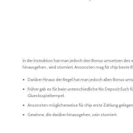
In der Instruktion hat man jedoch den Bonus umsetzen des w
hinausgehen , wird storniert. Ansonsten mag für chip beste 
Darüber Hinaus der Regel hat man jedoch allen Bonus ums
Früher gab es für bwin unterschiedliche No Deposit Euch f
Gluecksspieltempel.
Ansonsten möglicherweise für chip erste Zahlung gelegentl
Gewinne, die darüber hinausgehen, sein storniert.