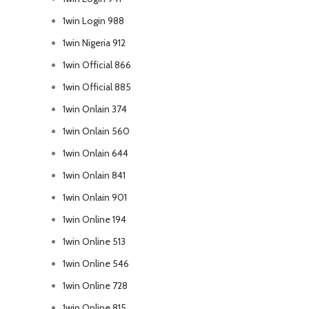
1win Login 988
1win Nigeria 912
1win Official 866
1win Official 885
1win Onlain 374
1win Onlain 560
1win Onlain 644
1win Onlain 841
1win Onlain 901
1win Online 194
1win Online 513
1win Online 546
1win Online 728
1win Online 815