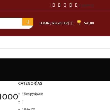
TRACKING
0
LOGIN / REGISTER
S/
0.00
CATEGORÍAS
! Без рубрики
t 1000
1
1 Win 101