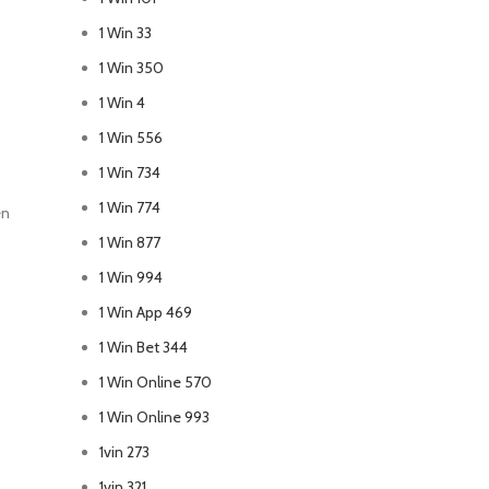
1 Win 33
1 Win 350
1 Win 4
1 Win 556
1 Win 734
1 Win 774
en
1 Win 877
1 Win 994
1 Win App 469
1 Win Bet 344
1 Win Online 570
1 Win Online 993
1vin 273
1vin 321