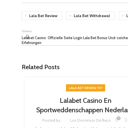
Lala Bet Review
Lala Bet Withdrawal
Newer
Lalabet Casino ️ Offizielle Seite Login Lala Bet Bonus Und-zeich
Erfahrungen
Related Posts
LALA BET REVIEW 737
Lalabet Casino En
Sportweddenschappen Nederl
0
Posted by
Los Dominios De Baco