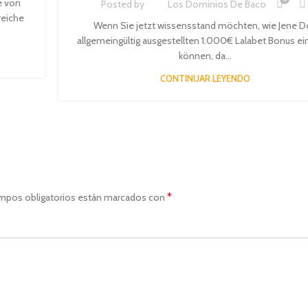
e von
Posted by
Los Dominios De Baco
reiche
Wenn Sie jetzt wissensstand möchten, wie Jene D
allgemeingültig ausgestellten 1.000€ Lalabet Bonus ei
können, da...
CONTINUAR LEYENDO
*
mpos obligatorios están marcados con