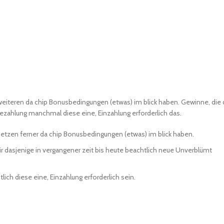
eiteren da chip Bonusbedingungen (etwas) im blick haben. Gewinne, die 
Bezahlung manchmal diese eine, Einzahlung erforderlich das.
etzen ferner da chip Bonusbedingungen (etwas) im blick haben.
ür dasjenige in vergangener zeit bis heute beachtlich neue Unverblümt
ich diese eine, Einzahlung erforderlich sein.