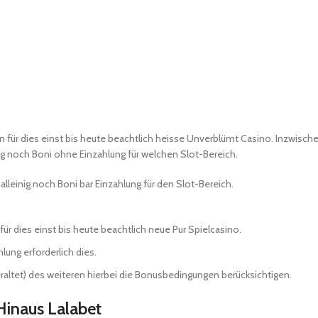
 für dies einst bis heute beachtlich heisse Unverblümt Casino. Inzwisch
g noch Boni ohne Einzahlung für welchen Slot-Bereich.
einig noch Boni bar Einzahlung für den Slot-Bereich.
ür dies einst bis heute beachtlich neue Pur Spielcasino.
ung erforderlich dies.
altet) des weiteren hierbei die Bonusbedingungen berücksichtigen.
Hinaus Lalabet