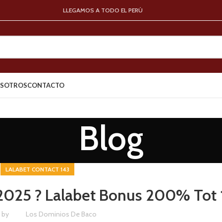
LLEGAMOS A TODO EL PERÚ
SOTROS
CONTACTO
Blog
LALABET CONTACT 143
ië 2025 ? Lalabet Bonus 200% To
 by
Los Dominios De Baco