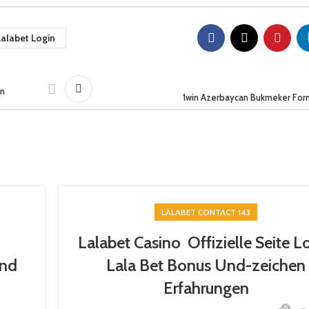
Lalabet Login
en
1win Azerbaycan Bukmeker Form
LALABET CONTACT 143
Lalabet Casino ️ Offizielle Seite L
and
Lala Bet Bonus Und-zeichen
Erfahrungen
0