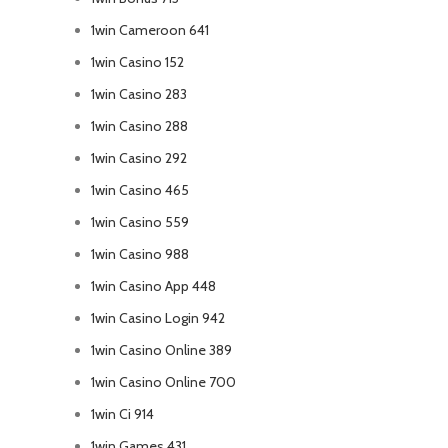
1win Cameroon 641
1win Casino 152
1win Casino 283
1win Casino 288
1win Casino 292
1win Casino 465
1win Casino 559
1win Casino 988
1win Casino App 448
1win Casino Login 942
1win Casino Online 389
1win Casino Online 700
1win Ci 914
1win Games 431