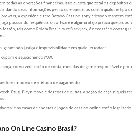
) em todas as operações financeiras. Isso cuenta que total os depósitos 
lindando seus informações pessoais e bancários contra qualquer tipo d
do browser, a experiência zero Betano Cassino sony ericsson mantém está
m joga possuindo frequência, o software é alguma atajo prática que propor
 festón, tais como Roleta Brasileira et Black Jack, é necessário conseguir
er.
arantindo justiça e imprevisibilidade em qualquer rodada.
u cupom e selecionando MAX.
gurança, como verificação de conta, medidas de game responsável e pro
er perform modelo de método de pagamento.
ytech, Ezugi, Play’n Move e dezenas de outras, a seção de caça-níqueis t
as.
iversal e as casas de apostas e jogos de cassino online estão legalizad
no On Line Casino Brasil?