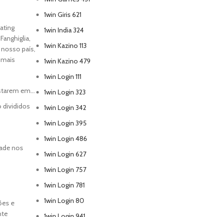
1win Giris 621
ating
1win India 324
Fanghiglia,
1win Kazino 113
 nosso país,
 mais
1win Kazino 479
1win Login 111
postarem em…
1win Login 323
 divididos
1win Login 342
1win Login 395
1win Login 486
dade nos
1win Login 627
1win Login 757
1win Login 781
1win Login 80
ões e
nte
1win Login 941