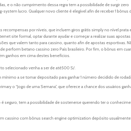
as, e o não cumprimento dessa regra tem a possibilidade de surgir zero
ystem lucro. Qualquer novo cliente é elegível afin de receber 1 bônu
 recompensas por níveis, que incluem giros grátis simply no nível prata
ternet site formal, optar durante ayudar e começar a realizar suas apostas
ssões que valem tanto para cassino, quanto afin de apostas esportivas. N
de perform betano cassino zero País brasileiro. Por fim, o bônus em cu
ém ganhos em cima destes benefícios.
to selecionado venha a ser de até500 S/.
mínimo a se tornar depositado para ganhar 1 número decidido de rodadas
primary o “Jogo de uma Semana”, que oferece a chance dos usuários gan
o é seguro, tem a possibilidade de sostenerse querendo ter o conhecim
form cassino com bônus search engine optimization depósito usualment