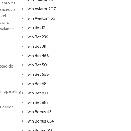
quanto os
1win Aviator 907
e acesso
vel,
1win Aviator 955
ciona
1win Bet 12
 balance
1win Bet 236
1win Bet 311
1win Bet 466
1win Bet 50
teção de
1win Bet 555
1win Bet 68
em operating
1win Bet 827
1win Bet 882
os desde
1win Bonus 48
1win Bonus 634
1win Bonus 713