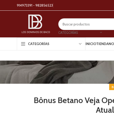
914973391 - 982856523
CATEGORÍAS
INICIO
TIENDA
NO
CATEGORÍAS
B
Bônus Betano Veja Ope
Atua