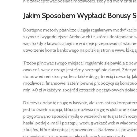
nie zaakceptować posiada możliwości, żeby od momentu ra
Jakim Sposobem Wypłacić Bonusy S
Dostępne metody płatnicze ulegają regularnym modyfikacjo
szybsze i wygodniejsze. Aczkolwiek te, które udostępniane są
więc każdy z łatwością będzie w dzieje przeprowadzić własne 
utworzenie konta bankowego na polskiej stronie www, klikają
Trzeba pilnować swego miejsca i regularnie się bawić, a z pew
owo coś, wraz z czego jesteśmy szczególnie dumni. Zdecydowa
do odwiedzenia kasyna, lecz także drugą, trzecią i czwartą.
możliwości finansowe, zatem pewne propozycji są konstruow
min. 40 zł w każdym spośród czterech początkowych doładowa
Dzierżysz ochotę na grę w kasynie, ale zamiast na kompute
jest to świetna opcja, która umożliwia na grę w ulubione z
przygotowano spośród myślą o wszelkich entuzjastach rozrywk
hasła”, podaj e-mail i postępuj według wskazówek w wiadomo
z krajów, które akceptują jej pozwolenia. Nadzwyczaj powa
prowadzimy tok ocenie w celu ochrony Nowego konta.