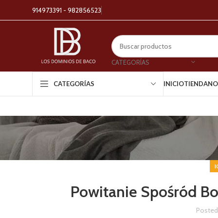
914973391 - 982856523
CATEGORÍAS
INICIO
TIENDA
NO
CATEGORÍAS
I
Powitanie Spośród Bo
Posted