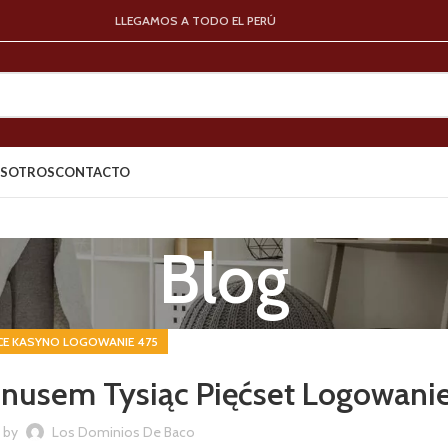
LLEGAMOS A TODO EL PERÚ
SOTROS
CONTACTO
Blog
CE KASYNO LOGOWANIE 475
nusem Tysiąc Pięćset Logowani
 by
Los Dominios De Baco