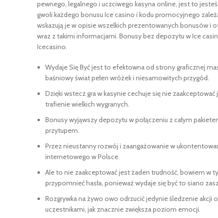
pewnego, legalnego i uczciwego kasyna online, jest to je
gwoli każdego bonusu Ice casino i kodu promocyjnego zal
wskazują je w opisie wszelkich prezentowanych bonusów i 
wraz z takimi informacjami. Bonusy bez depozytu w Ice cas
Icecasino.
Wydaje Się Być jest to efektowna od strony graficznej ma
baśniowy świat pełen wróżek i niesamowitych przygód.
Dzięki wstecz gra w kasynie cechuje się nie zaakceptowa
trafienie wielkich wygranych.
Bonusy wyjąwszy depozytu w połączeniu z całym pakietem
przytupem.
Przez nieustanny rozwój i zaangażowanie w ukontentowan
internetowego w Polsce.
Ale to nie zaakceptować jest żaden trudność, bowiem w t
przypomnieć hasła, ponieważ wydaje się być to siano zas
Rozgrywka na żywo owo odrzucić jedynie śledzenie akcji o
uczestnikami, jak znacznie zwiększa poziom emocji.