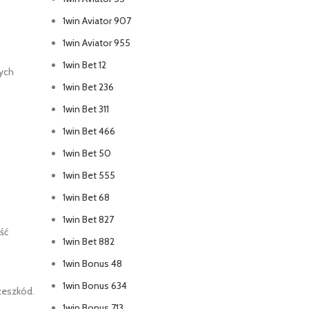
1win Aviator 907
1win Aviator 955
1win Bet 12
nych
1win Bet 236
1win Bet 311
1win Bet 466
1win Bet 50
1win Bet 555
1win Bet 68
1win Bet 827
ść
1win Bet 882
1win Bonus 48
1win Bonus 634
zeszkód.
1win Bonus 713