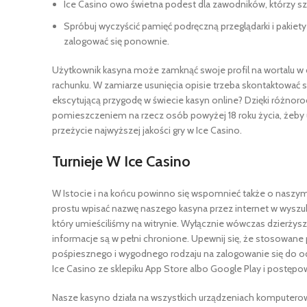
Ice Casino owo świetna podest dla zawodników, którzy s
Spróbuj wyczyścić pamięć podręczną przeglądarki i pakiet
zalogować się ponownie.
Użytkownik kasyna może zamknąć swoje profil na wortalu w d
rachunku. W zamiarze usunięcia opisie trzeba skontaktować 
ekscytującą przygodę w świecie kasyn online? Dzięki różn
pomieszczeniem na rzecz osób powyżej 18 roku życia, żeby uwo
przeżycie najwyższej jakości gry w Ice Casino.
Turnieje W Ice Casino
W Istocie i na końcu powinno się wspomnieć także o naszym, 
prostu wpisać nazwę naszego kasyna przez internet w wyszuki
który umieściliśmy na witrynie. Wyłącznie wówczas dzierżysz
informacje są w pełni chronione. Upewnij się, że stosowane
pośpiesznego i wygodnego rodzaju na zalogowanie się do od
Ice Casino ze sklepiku App Store albo Google Play i postępo
Nasze kasyno działa na wszystkich urządzeniach komputerowy