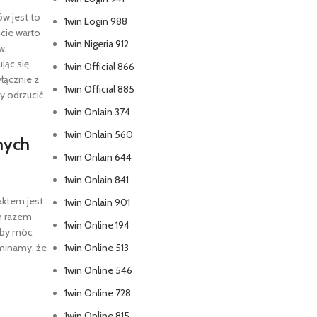
ów jest to
1win Login 988
ście warto
1win Nigeria 912
w.
jąc się
1win Official 866
łącznie z
1win Official 885
y odrzucić
1win Onlain 374
1win Onlain 560
nych
1win Onlain 644
1win Onlain 841
aktem jest
1win Onlain 901
ym razem
1win Online 194
, by móc
1win Online 513
minamy, że
1win Online 546
1win Online 728
1win Online 815