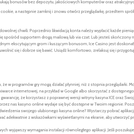
zukają bonusów bez depozytu, jakościowych komputerów oraz atrakcyjny
y cookie, a następnie zamknij i znowu otwórz przeglądarkę, przedtem spró
owolnej chwili. Poprzednio likwidacją konta należy wypłacić każde pieni
się spośród supportem drogą mailową lub via czat. Lub jesteś skończony 
orodnym ekscytującym grom i kuszącym bonusom, Ice Casino jest doskona
lnić się i dobrze się bawić. Usiądź komfortowo, zrelaksuj się i przygotuj
że w programów gry mogą działać płynniej, niż z stopnia przeglądarki. M
warce internetowej, na przykład w Google albo skorzystać z dostępnego t
 gwarancję, że korzystasz z poprawnej wersji witryny kasyna ICE oraz Swo
 przez nas kasyno online wydaje się być dostępne w Twoim regionie. Pos
wiedzenia swojego ulubionego kasyna online? Wystarczy pobrać aplikac
wać adekwatnie z wskazówkami wyświetlanymi na ekranie, aby utworzyć pro
ch wyjąwszy wymagania instalacji równoległego aplikacji. Jeśli poszukuj