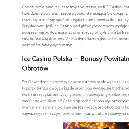
Chodzi też o owo, że jesteśmy spojrzenia, że ICE Casino jes
twierdzenie popiera. Trzeba wybrać interesującą Cię opcję i 
także zapoznać się spośród regulaminem serwisu definiując
Przykładowo, jeśli Ice Casino pod głównym adresem wydaje si
poprzez mirror. Różnica wizualna między oficjalnym a lustr
inną końcówką domeny. Za Każdym Razem jednakże upewnij si
paść ofiarą fałszywych witryn .
Ice Casino Polska — Bonusy Powita
Obrotów
Do Odwiedzenia propozycje komputerów stołowych zaliczają s
tuż przy tymże owo, że każda promocja wydaje się trochę od
warto przeczytać precyzyjny przepis poświęcony konkretnej
zarejestrować się w Ice Casino spośród szansą wykorzyst
w własnym serwisie pojawia się też możliwość otworzenia ko
najważniejsze, o czym trzeba pamiętać w trakcie zabawy na o