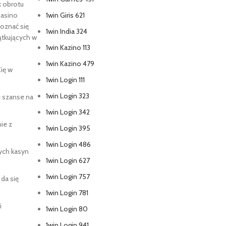
k obrotu
1win Giris 621
casino
oznać się
1win India 324
ątkujących w
1win Kazino 113
1win Kazino 479
ię w
1win Login 111
1win Login 323
e szanse na
1win Login 342
ie z
1win Login 395
1win Login 486
ych kasyn
1win Login 627
1win Login 757
da się
1win Login 781
i
1win Login 80
1win Login 941