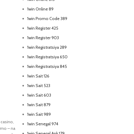
1win Online 89
1win Promo Code 389
1win Register 425
1win Register 903
1win Registratsiya 289
1win Registratsiya 650
1win Registratsiya 845
1win Sait 126
1win Sait 523
1win Sait 603
1win Sait 879
1win Sait 989
 casino,
1win Senegal 974
rmo – na
1win Senegal Apk 179