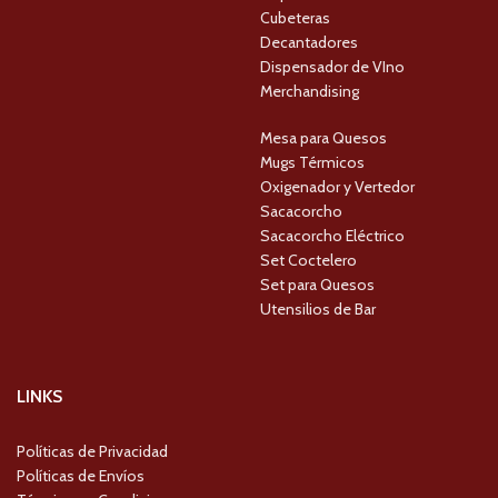
Cubeteras
Decantadores
Dispensador de VIno
Merchandising
Mesa para Quesos
Mugs Térmicos
Oxigenador y Vertedor
Sacacorcho
Sacacorcho Eléctrico
Set Coctelero
Set para Quesos
Utensilios de Bar
LINKS
Políticas de Privacidad
Políticas de Envíos