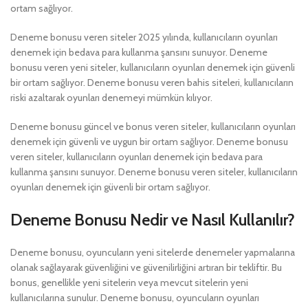
ortam sağlıyor.
Deneme bonusu veren siteler 2025 yılında, kullanıcıların oyunları
denemek için bedava para kullanma şansını sunuyor. Deneme
bonusu veren yeni siteler, kullanıcıların oyunları denemek için güvenli
bir ortam sağlıyor. Deneme bonusu veren bahis siteleri, kullanıcıların
riski azaltarak oyunları denemeyi mümkün kılıyor.
Deneme bonusu güncel ve bonus veren siteler, kullanıcıların oyunları
denemek için güvenli ve uygun bir ortam sağlıyor. Deneme bonusu
veren siteler, kullanıcıların oyunları denemek için bedava para
kullanma şansını sunuyor. Deneme bonusu veren siteler, kullanıcıların
oyunları denemek için güvenli bir ortam sağlıyor.
Deneme Bonusu Nedir ve Nasıl Kullanılır?
Deneme bonusu, oyuncuların yeni sitelerde denemeler yapmalarına
olanak sağlayarak güvenliğini ve güvenilirliğini artıran bir tekliftir. Bu
bonus, genellikle yeni sitelerin veya mevcut sitelerin yeni
kullanıcılarına sunulur. Deneme bonusu, oyuncuların oyunları