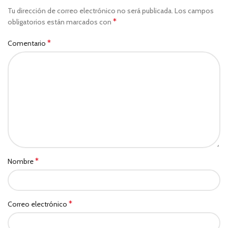
Tu dirección de correo electrónico no será publicada.
Los campos
*
obligatorios están marcados con
*
Comentario
*
Nombre
*
Correo electrónico