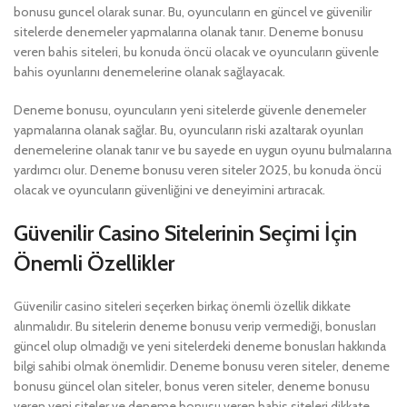
bonusu guncel olarak sunar. Bu, oyuncuların en güncel ve güvenilir
sitelerde denemeler yapmalarına olanak tanır. Deneme bonusu
veren bahis siteleri, bu konuda öncü olacak ve oyuncuların güvenle
bahis oyunlarını denemelerine olanak sağlayacak.
Deneme bonusu, oyuncuların yeni sitelerde güvenle denemeler
yapmalarına olanak sağlar. Bu, oyuncuların riski azaltarak oyunları
denemelerine olanak tanır ve bu sayede en uygun oyunu bulmalarına
yardımcı olur. Deneme bonusu veren siteler 2025, bu konuda öncü
olacak ve oyuncuların güvenliğini ve deneyimini artıracak.
Güvenilir Casino Sitelerinin Seçimi İçin
Önemli Özellikler
Güvenilir casino siteleri seçerken birkaç önemli özellik dikkate
alınmalıdır. Bu sitelerin deneme bonusu verip vermediği, bonusları
güncel olup olmadığı ve yeni sitelerdeki deneme bonusları hakkında
bilgi sahibi olmak önemlidir. Deneme bonusu veren siteler, deneme
bonusu güncel olan siteler, bonus veren siteler, deneme bonusu
veren yeni siteler ve deneme bonusu veren bahis siteleri dikkate