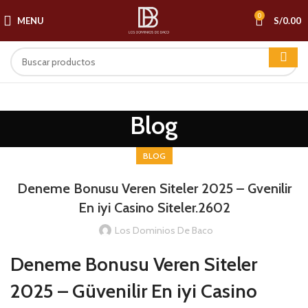
0
MENU
S/
0.00
Blog
BLOG
Deneme Bonusu Veren Siteler 2025 – Gvenilir
En iyi Casino Siteler.2602
Los Dominios De Baco
Deneme Bonusu Veren Siteler
2025 – Güvenilir En iyi Casino