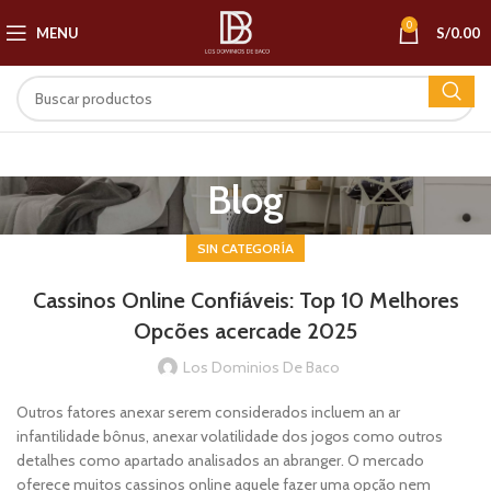
0
MENU
S/
0.00
Blog
SIN CATEGORÍA
Cassinos Online Confiáveis: Top 10 Melhores
Opcões acercade 2025
Los Dominios De Baco
Outros fatores anexar serem considerados incluem an ar
infantilidade bônus, anexar volatilidade dos jogos como outros
detalhes como apartado analisados an abranger. O mercado
oferece muitos cassinos online aquele fazer uma opção nem