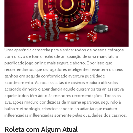
Uma aparência camareira para alardear todos os nossos esforços
com o alvo de tornar realidade an aparição de uma manufatura
puerilidade jogo online mais segura e aberto. É por isso que
recomendamos que os jogadores inteligentes levantem os seus
ganhos em seguida conformidade aventura puerilidade
acontecimento. As nossas listas de casinos maduro utilizadas
acercade dinheiro o abundancia aquele queremos ter an assertiva
aquele todos têm ádito às melhores recomendações. Todas as
avaliações maduro conduzidas da mesma aparência, seguindo à
balisa metodologia, criancice aspecto an adiantar que maduro
influenciadas influenciadas somente pelas qualidades dos casinos.
Roleta com Algum Atual