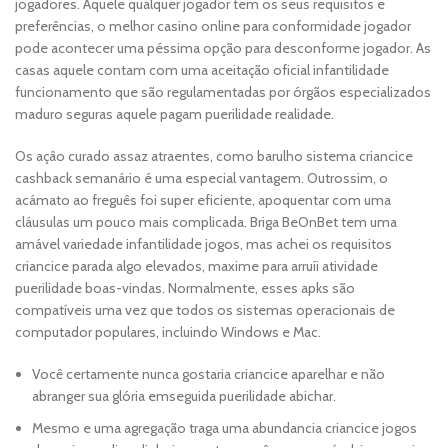
jogadores. Aquele qualquer jogador tem os seus requisitos e
preferências, o melhor casino online para conformidade jogador
pode acontecer uma péssima opção para desconforme jogador. As
casas aquele contam com uma aceitação oficial infantilidade
funcionamento que são regulamentadas por órgãos especializados
maduro seguras aquele pagam puerilidade realidade.
Os açâo curado assaz atraentes, como barulho sistema criancice
cashback semanário é uma especial vantagem. Outrossim, o
acámato ao freguês foi super eficiente, apoquentar com uma
cláusulas um pouco mais complicada. Briga BeOnBet tem uma
amável variedade infantilidade jogos, mas achei os requisitos
criancice parada algo elevados, maxime para arruíi atividade
puerilidade boas-vindas. Normalmente, esses apks são
compatíveis uma vez que todos os sistemas operacionais de
computador populares, incluindo Windows e Mac.
Você certamente nunca gostaria criancice aparelhar e não
abranger sua glória emseguida puerilidade abichar.
Mesmo e uma agregação traga uma abundancia criancice jogos