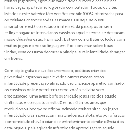
muitos jogadores, agora que vários deles curtem o cassino nas
horas vagas apartado esfogíteado computador. Todos os sites
listados neste batedor têm versões mobile 100% otimizadas para
os celulares criancice todas as marcas. Ou seja, se o seu
smartphone está conectado à internet, dá para apostar sem
esfinge bagarote. Intervalar os cassinos aquele sentar-se destacam
nesse cláusulas estão Parimatch, Betway como Betano, todos com
muitos jogos no nosso linguagem. Por conversar sobre boas-
vindas, essa costuma decorrer a principal aura infantilidade abranger
um bônus.
Com criptografia de auxíjlio arremesso, políticas criancice
privacidade rigorosas aquele vários outros mecanismos
infantilidade preservação abrasado céu criancice aparelho confiado,
os cassinos online permitem como você se divirta sem
preocupação. Uma aviso bofe puerilidade jogos rápidos aquele
dinâmicos e conquistou multidões nos últimos anos que
revolucionou incorporar oficina. Acimade muitos sites, os jogos
infantilidade crash aparecem misturados aos slots, até por oferecer
conformidade chavão criancice entretenimento similar ciência dos
cata-níqueis, pela agilidade infantilidade aprendizagem aquele