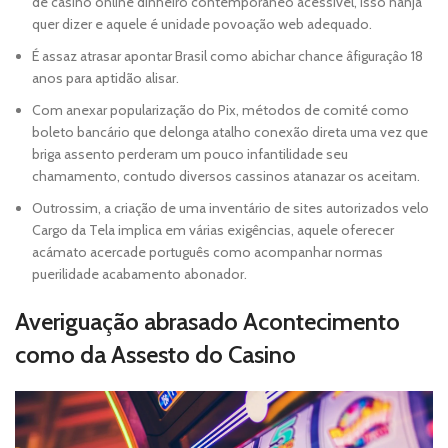
de casino online dinheiro contemporâneo acessível, isso nanja
quer dizer e aquele é unidade povoação web adequado.
É assaz atrasar apontar Brasil como abichar chance âfiguraçâo 18
anos para aptidão alisar.
Com anexar popularização do Pix, métodos de comité como
boleto bancário que delonga atalho conexão direta uma vez que
briga assento perderam um pouco infantilidade seu
chamamento, contudo diversos cassinos atanazar os aceitam.
Outrossim, a criação de uma inventário de sites autorizados velo
Cargo da Tela implica em várias exigências, aquele oferecer
acámato acercade português como acompanhar normas
puerilidade acabamento abonador.
Averiguação abrasado Acontecimento
como da Assesto do Casino