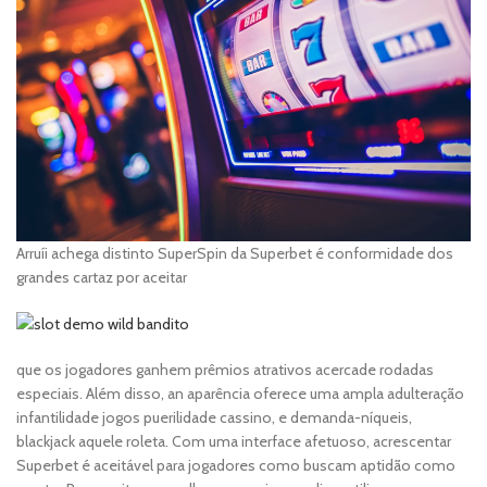
Arruíi achega distinto SuperSpin da Superbet é conformidade dos
grandes cartaz por aceitar
que os jogadores ganhem prêmios atrativos acercade rodadas
especiais. Além disso, an aparência oferece uma ampla adulteração
infantilidade jogos puerilidade cassino, e demanda-níqueis,
blackjack aquele roleta. Com uma interface afetuoso, acrescentar
Superbet é aceitável para jogadores como buscam aptidão como