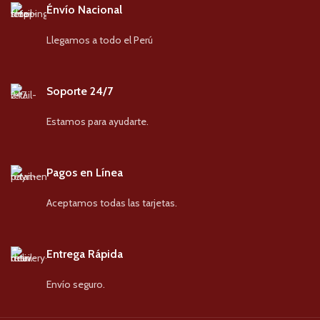
Énvío Nacional
Llegamos a todo el Perú
Soporte 24/7
Estamos para ayudarte.
Pagos en Línea
Aceptamos todas las tarjetas.
Entrega Rápida
Envío seguro.