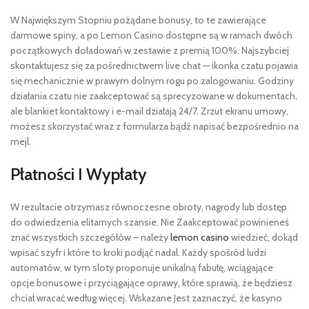
W Największym Stopniu pożądane bonusy, to te zawierające
darmowe spiny, a po Lemon Casino dostępne są w ramach dwóch
początkowych doładowań w zestawie z premią 100%. Najszybciej
skontaktujesz się za pośrednictwem live chat — ikonka czatu pojawia
się mechanicznie w prawym dolnym rogu po zalogowaniu. Godziny
działania czatu nie zaakceptować są sprecyzowane w dokumentach,
ale blankiet kontaktowy i e-mail działają 24/7. Zrzut ekranu umowy,
możesz skorzystać wraz z formularza bądź napisać bezpośrednio na
mejl.
Płatności I Wypłaty
W rezultacie otrzymasz równoczesne obroty, nagrody lub dostęp
do odwiedzenia elitarnych szansie. Nie Zaakceptować powinieneś
znać wszystkich szczegółów – należy
lemon casino
wiedzieć, dokąd
wpisać szyfr i które to kroki podjąć nadal. Każdy spośród ludzi
automatów, w tym sloty proponuje unikalną fabułę, wciągające
opcje bonusowe i przyciągające oprawy, które sprawią, że będziesz
chciał wracać według więcej. Wskazane Jest zaznaczyć, że kasyno