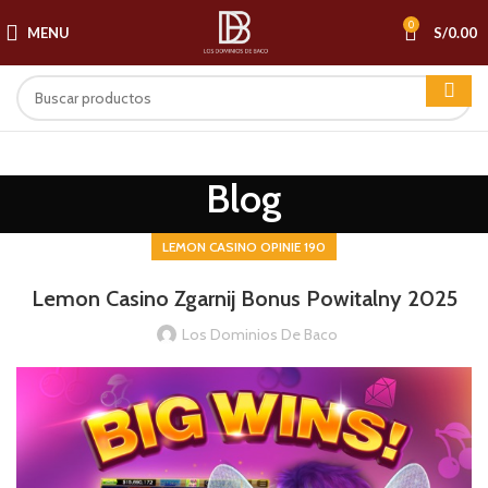
0
MENU
S/
0.00
Blog
LEMON CASINO OPINIE 190
Lemon Casino Zgarnij Bonus Powitalny 2025
Los Dominios De Baco