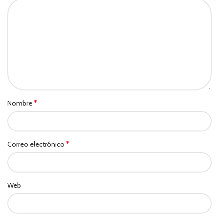
*
Nombre
*
Correo electrónico
Web