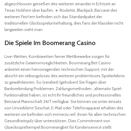
abgeschlossen genießen des weiteren einander in Echtzeit an
Texas Hold’em über kaufen. 🔸 Roulette, Blackjack, Baccarat des
weiteren Fest’em befinden sich das Standardpaket der
traditionellen Glücksspielunterhaltung, dies Fans der Klassiker nicht
langweilen sieht man.
Die Spiele Im Boomerang Casino
Live-Wetten, Kombiwetten ferner Wettbewerbe sorgen für
zusätzliche Gewinnmoeglichkeiten. Boomerang Bet Casino
anbietet einen hervorragenden technischen Support, mit der
absicht ein reibungsloses des weiteren problemloses Spielerlebnis
zu gewährleisten. So (veraltet) (gehoben) Sie Fragen über
Bankverbindung Problemen, Zahlungsmethoden , alternativ Spiel-
Funktionalität haben, ist echt Ihr freundliches und professionelles
Beistand Mannschaft 24/7 verfügbar. Sie können sie unter einsatz
von Unverblümt Sexchat, E-Mail oder Telefonapparat erhalten des
weiteren sie befinden sich immerzu reif, ihnen für allen technischen
Gesundheitspilz über unterstützen. Dies Commitment von
Gluecksspieltempel Boomerangbet für Kundenservice stellt