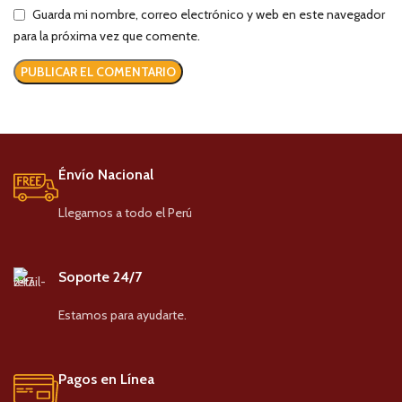
Guarda mi nombre, correo electrónico y web en este navegador
para la próxima vez que comente.
Énvío Nacional
Llegamos a todo el Perú
Soporte 24/7
Estamos para ayudarte.
Pagos en Línea