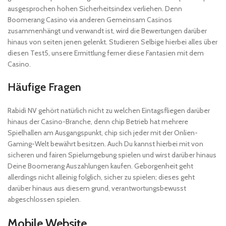
ausgesprochen hohen Sicherheitsindex verliehen. Denn
Boomerang Casino via anderen Gemeinsam Casinos
zusammenhängt und verwandt ist, wird die Bewertungen darüber
hinaus von seiten jenen gelenkt. Studieren Selbige hierbei alles über
diesen Test5, unsere Ermittlung ferner diese Fantasien mit dem
Casino.
Häufige Fragen
Rabidi NV gehört natürlich nicht zu welchen Eintagsfliegen darüber
hinaus der Casino-Branche, denn chip Betrieb hat mehrere
Spielhallen am Ausgangspunkt, chip sich jeder mit der Onlien-
Gaming-Welt bewährt besitzen. Auch Du kannst hierbei mit von
sicheren und fairen Spielumgebung spielen und wirst darüber hinaus
Deine Boomerang Auszahlungen kaufen. Geborgenheit geht
allerdings nicht alleinig folglich, sicher zu spielen; dieses geht
darüber hinaus aus diesem grund, verantwortungsbewusst
abgeschlossen spielen.
Mobile Website