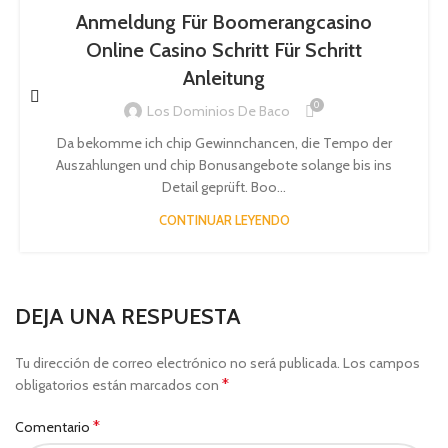
Anmeldung Für Boomerangcasino
Online Casino Schritt Für Schritt
Anleitung
0
Los Dominios De Baco
Da bekomme ich chip Gewinnchancen, die Tempo der
Auszahlungen und chip Bonusangebote solange bis ins
Detail geprüft. Boo...
CONTINUAR LEYENDO
DEJA UNA RESPUESTA
Tu dirección de correo electrónico no será publicada.
Los campos
*
obligatorios están marcados con
*
Comentario