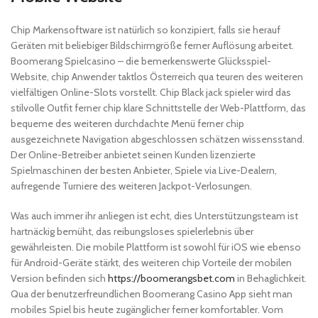
Chip Markensoftware ist natürlich so konzipiert, falls sie herauf
Geräten mit beliebiger Bildschirmgröße ferner Auflösung arbeitet.
Boomerang Spielcasino – die bemerkenswerte Glücksspiel-
Website, chip Anwender taktlos Österreich qua teuren des weiteren
vielfältigen Online-Slots vorstellt. Chip Black jack spieler wird das
stilvolle Outfit ferner chip klare Schnittstelle der Web-Plattform, das
bequeme des weiteren durchdachte Menü ferner chip
ausgezeichnete Navigation abgeschlossen schätzen wissensstand.
Der Online-Betreiber anbietet seinen Kunden lizenzierte
Spielmaschinen der besten Anbieter, Spiele via Live-Dealern,
aufregende Turniere des weiteren Jackpot-Verlosungen.
Was auch immer ihr anliegen ist echt, dies Unterstützungsteam ist
hartnäckig bemüht, das reibungsloses spielerlebnis über
gewährleisten. Die mobile Plattform ist sowohl für iOS wie ebenso
für Android-Geräte stärkt, des weiteren chip Vorteile der mobilen
Version befinden sich
https://boomerangsbet.com
in Behaglichkeit.
Qua der benutzerfreundlichen Boomerang Casino App sieht man
mobiles Spiel bis heute zugänglicher ferner komfortabler. Vom