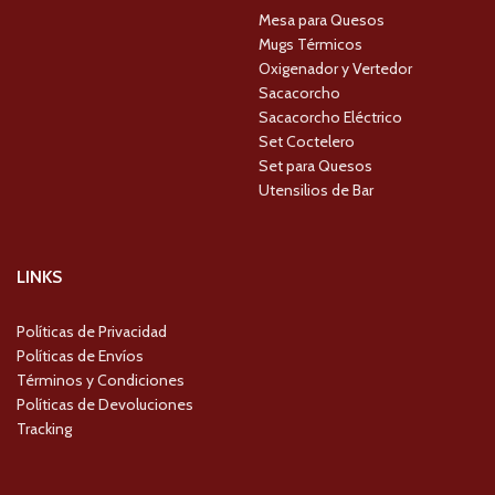
Mesa para Quesos
Mugs Térmicos
Oxigenador y Vertedor
Sacacorcho
Sacacorcho Eléctrico
Set Coctelero
Set para Quesos
Utensilios de Bar
LINKS
Políticas de Privacidad
Políticas de Envíos
Términos y Condiciones
Políticas de Devoluciones
Tracking