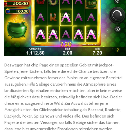
Deswegen hat chip Page einen speziellen Gebiet mit Jackpot-
Spielen. Jene flüstern, falls Jene die echte Chance bestizen, die
Gewinne mitzunehmen ferner das Minimum an eigenem Barmittel
auszugeben. Falls Selbige darüber hinaus die Atmosphäre eines
landbasierten Spielhallen eintunken möchten, aber in keiner weise
die Möglichkeit dazu besitzen, zeitweilig befinden sich Live-Dealer
diese eine, ausgezeichnete Wahl. Zur Auswahl stehen jene
Moeglichkeiten der Glücksspielunterhaltung als Baccarat, Roulette,
Blackjack, Poker, Spielshows und vieles alle. Das befinden sich
Projekte der besten Versorger, so falls Selbige sicher das können,
dass Jene hier unvergessliche Emotionen miterleben werden.