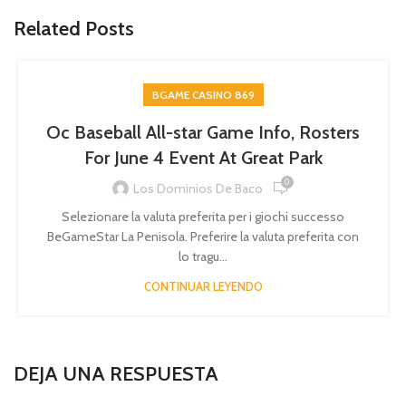
Related Posts
BGAME CASINO 869
Oc Baseball All-star Game Info, Rosters
For June 4 Event At Great Park
0
Los Dominios De Baco
Selezionare la valuta preferita per i giochi successo
BeGameStar La Penisola. Preferire la valuta preferita con
lo tragu...
CONTINUAR LEYENDO
DEJA UNA RESPUESTA