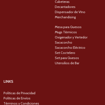
Cubeteras
Decantadores
Dispensador de VIno
Merchandising
Mesa para Quesos
Mugs Térmicos
Oxigenador y Vertedor
Sacacorcho
Sacacorcho Eléctrico
Set Coctelero
Set para Quesos
Utensilios de Bar
LINKS
Políticas de Privacidad
Políticas de Envíos
Términos y Condiciones