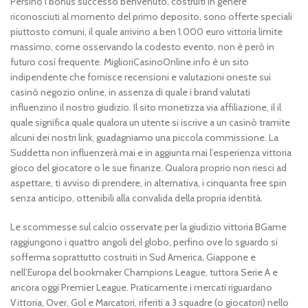
Persino i bonus successo benvenuto, costruiti in genere
riconosciuti al momento del primo deposito, sono offerte speciali
piuttosto comuni, il quale arrivino a ben 1.000 euro vittoria limite
massimo, come osservando la codesto evento, non è però in
futuro così frequente. MiglioriCasinoOnline.info è un sito
indipendente che fornisce recensioni e valutazioni oneste sui
casinò negozio online, in assenza di quale i brand valutati
influenzino il nostro giudizio. Il sito monetizza via affiliazione, il il
quale significa quale qualora un utente si iscrive a un casinò tramite
alcuni dei nostri link, guadagniamo una piccola commissione. La
Suddetta non influenzerà mai e in aggiunta mai l’esperienza vittoria
gioco del giocatore o le sue finanze. Qualora proprio non riesci ad
aspettare, ti avviso di prendere, in alternativa, i cinquanta free spin
senza anticipo, ottenibili alla convalida della propria identità.
Le scommesse sul calcio osservate per la giudizio vittoria BGame
raggiungono i quattro angoli del globo, perfino ove lo sguardo si
sofferma soprattutto costruiti in Sud America, Giappone e
nell’Europa del bookmaker Champions League, tuttora Serie A e
ancora oggi Premier League. Praticamente i mercati riguardano
Vittoria, Over, Gol e Marcatori, riferiti a 3 squadre (o giocatori) nello