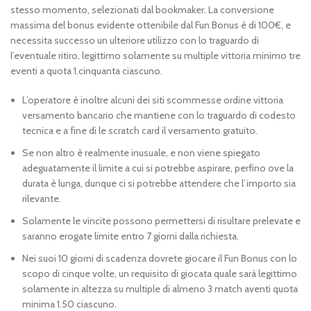
stesso momento, selezionati dal bookmaker. La conversione
massima del bonus evidente ottenibile dal Fun Bonus è di 100€, e
necessita successo un ulteriore utilizzo con lo traguardo di
l’eventuale ritiro, legittimo solamente su multiple vittoria minimo tre
eventi a quota 1.cinquanta ciascuno.
L’operatore è inoltre alcuni dei siti scommesse ordine vittoria
versamento bancario che mantiene con lo traguardo di codesto
tecnica e a fine di le scratch card il versamento gratuito.
Se non altro è realmente inusuale, e non viene spiegato
adeguatamente il limite a cui si potrebbe aspirare, perfino ove la
durata è lunga, dunque ci si potrebbe attendere che l’importo sia
rilevante.
Solamente le vincite possono permettersi di risultare prelevate e
saranno erogate limite entro 7 giorni dalla richiesta.
Nei suoi 10 giorni di scadenza dovrete giocare il Fun Bonus con lo
scopo di cinque volte, un requisito di giocata quale sarà legittimo
solamente in altezza su multiple di almeno 3 match aventi quota
minima 1.50 ciascuno.