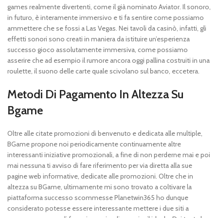
games realmente divertenti, come il già nominato Aviator. Il sonoro,
in futuro, è interamente immersivo e ti fa sentire come possiamo
ammettere che se fossi a Las Vegas. Nei tavoli da casinò, infatti, gli
effetti sonori sono creati in maniera da istituire un’esperienza
successo gioco assolutamente immersiva, come possiamo
asserire che ad esempio il rumore ancora oggi pallina costruiti in una
roulette, il suono delle carte quale scivolano sul banco, eccetera.
Metodi Di Pagamento In Altezza Su
Bgame
Oltre alle citate promozioni di benvenuto e dedicata alle multiple,
BGame propone noi periodicamente continuamente altre
interessanti iniziative promozionali, a fine di non perderne mai e poi
mai nessuna ti avviso di fare riferimento per via diretta alla sue
pagine web informative, dedicate alle promozioni. Oltre che in
altezza su BGame, ultimamente mi sono trovato a coltivare la
piattaforma successo scommesse Planetwin365 ho dunque
considerato potesse essere interessante mettere i due siti a