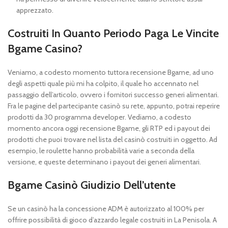
apprezzato.
Costruiti In Quanto Periodo Paga Le Vincite
Bgame Casino?
Veniamo, a codesto momento tuttora recensione Bgame, ad uno
degli aspetti quale più mi ha colpito, il quale ho accennato nel
passaggio dell’articolo, ovvero i fornitori successo generi alimentari.
Fra le pagine del partecipante casinò su rete, appunto, potrai reperire
prodotti da 30 programma developer. Vediamo, a codesto
momento ancora oggi recensione Bgame, gli RTP ed i payout dei
prodotti che puoi trovare nel lista del casinò costruiti in oggetto. Ad
esempio, le roulette hanno probabilità varie a seconda della
versione, e queste determinano i payout dei generi alimentari.
Bgame Casinò Giudizio Dell’utente
Se un casinò ha la concessione ADM è autorizzato al 100% per
offrire possibilità di gioco d’azzardo legale costruiti in La Penisola. A