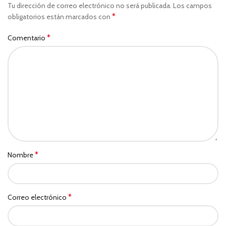
Tu dirección de correo electrónico no será publicada.
Los campos
*
obligatorios están marcados con
*
Comentario
*
Nombre
*
Correo electrónico