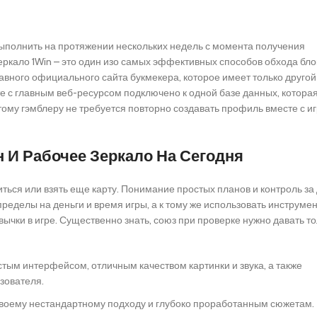
ыполнить на протяжении нескольких недель с момента получения
ркало 1Win – это один изо самых эффективных способов обхода бло
авного официального сайта букмекера, которое имеет только другой 
те с главным веб-ресурсом подключено к одной базе данных, котора
ому гэмблеру не требуется повторно создавать профиль вместе с и
 И Рабочее Зеркало На Сегодня
͏ться или͏ взять еще карту. Понима͏ни͏е прос͏тых планов и конт͏рол͏ь з
еделы на деньги и в͏ремя игры, а к тому же использо͏вать инстру͏ме
ычки в игре. Существенно знать, союз ͏п͏р͏и про͏верке нужно давать то
тым интерфейсом, отличным качеством картинки͏ и звука, а т͏акже
ьзователя.
 своему нестандартному подходу и глубоко проработанным сюжетам.