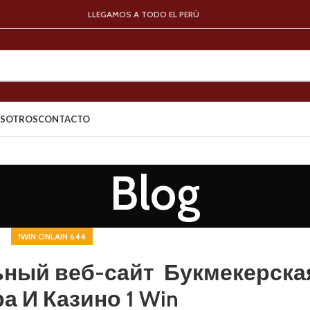
LLEGAMOS A TODO EL PERÚ
SOTROS
CONTACTO
Blog
1WIN ONLAIN 644
ный веб-сайт ️ Букмекерска
а И Казино 1 Win