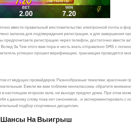
аточно ввести правильный местожительство электронной почты и фо
влено записка для подтверждения регистрации, и для завершения пр
 вы предпочитаете регистрацию через телефон, достаточно ввести а
Вслед За Тем этого вам пора и честь знать отправлено SMS с логин
 читатель успешно прошел верификацию, транзакции проводятся мо
тов от ведущих провайдеров. Разнообразные тематики, красочная г
екательным. Ежели же вам поближе киноклассика, обратите внимани
бя в настоящем игорном зале, не выходя предлог дома. При этом мож
бя к данному слову пока нет синонимов… и экспериментировать с 
шительный подбор спортивных дисциплин.
ь Шансы На Выиг͏рыш