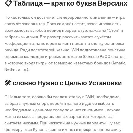
📋 Таблица — кратко буква Версиях
Но как только он достигнет сгенерированного значения — игра
сразу же завершится. Пока самолёт летит, возле игрока есть
возможность в любой период прервать тур, нажав на “Стоп” и
забрать выигрыш. Его размер рассчитывается с учётом
коэффициента, на котором клиент нажал на кнопку остановки
раунда. Ради посетителей казино 1WIN подготовлена поистине
огромная коллекция игровых автоматов (больше 9500 слотов),
в которую входят игры от всемирно известных брендов (Amatic,
NetEnt и т.д.).
🛠 словно Нужно с Целью Установки
С Целью того, словно бы сделать ставку в 1WIN, необходимо
выбрать нужный спорт, перейти на него и далее выбрать
необходимые к данному слову пока нет синонимов… исхода
матча из массы представленных вариантов, которые вы
считаете нужным. При нажатии на нужные варианты — у вас
формируются Купоны (синяя иконка в прикрепленном снизу