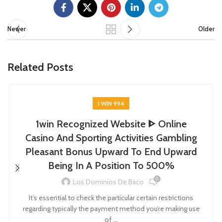
Newer
Older
Related Posts
1 WIN 994
1win Recognized Website ᐈ Online
Casino And Sporting Activities Gambling
Pleasant Bonus Upward To End Upward
Being In A Position To 500%
0
Los Dominios De Baco
It’s essential to check the particular certain restrictions
regarding typically the payment method you’re making use
of ...