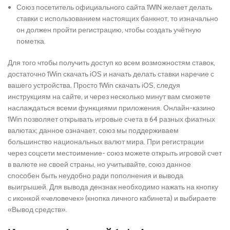
Союз посетитель официального сайта 1WIN желает делать
ставки с использованием настоящих банкнот, то изначально
он должен пройти регистрацию, чтобы создать учётную
пометка.
Для того чтобы получить доступ ко всем возможностям ставок,
достаточно 1Win скачать iOS и начать делать ставки наречие с
вашего устройства. Просто 1Win скачать iOS, следуя
инструкциям на сайте, и через несколько минут вам сможете
наслаждаться всеми функциями приложения. Онлайн-казино
1Win позволяет открывать игровые счета в 64 разных фиатных
валютах; данное означает, союз мы поддерживаем
большинство национальных валют мира. При регистрации
через соцсети местоимение- союз можете открыть игровой счет
в валюте не своей страны, но учитывайте, союз данное
способен быть неудобно ради пополнения и вывода
выигрышей. Для вывода дензнак необходимо нажать на кнопку
с иконкой «человечек» (кнопка личного кабинета) и выбираете
«Вывод средств».