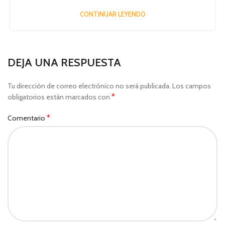
CONTINUAR LEYENDO
DEJA UNA RESPUESTA
Tu dirección de correo electrónico no será publicada.
Los campos
*
obligatorios están marcados con
*
Comentario