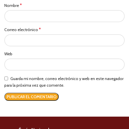
*
Nombre
*
Correo electrónico
Web
Guarda mi nombre, correo electrónico y web en este navegador
para la próxima vez que comente.