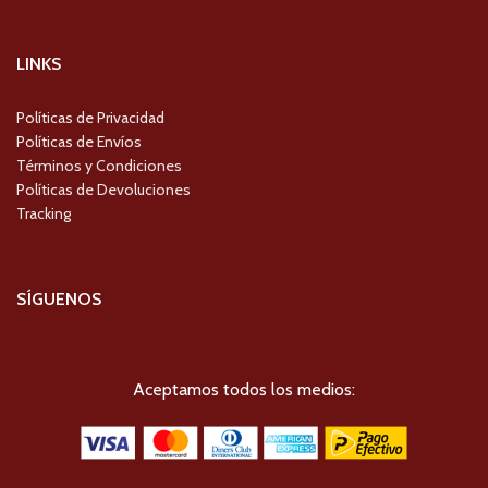
LINKS
Políticas de Privacidad
Políticas de Envíos
Términos y Condiciones
Políticas de Devoluciones
Tracking
SÍGUENOS
Aceptamos todos los medios: