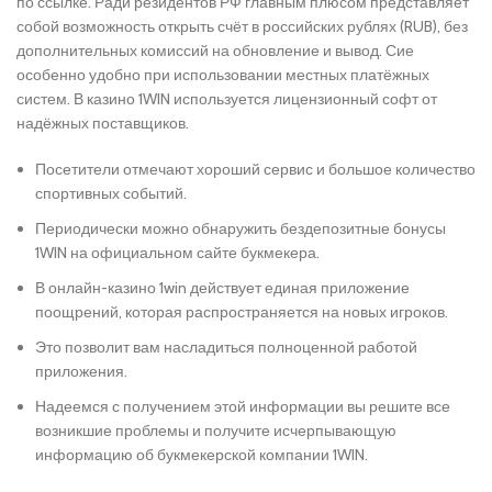
по ссылке. Ради резидентов РФ главным плюсом представляет
собой возможность открыть счёт в российских рублях (RUB), без
дополнительных комиссий на обновление и вывод. Сие
особенно удобно при использовании местных платёжных
систем. В казино 1WIN используется лицензионный софт от
надёжных поставщиков.
Посетители отмечают хороший сервис и большое количество
спортивных событий.
Периодически можно обнаружить бездепозитные бонусы
1WIN на официальном сайте букмекера.
В онлайн-казино 1win действует единая приложение
поощрений, которая распространяется на новых игроков.
Это позволит вам насладиться полноценной работой
приложения.
Надеемся с получением этой информации вы решите все
возникшие проблемы и получите исчерпывающую
информацию об букмекерской компании 1WIN.