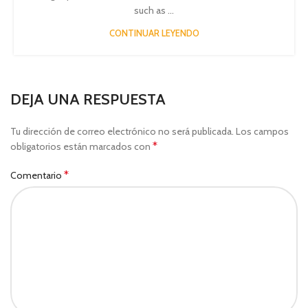
such as ...
CONTINUAR LEYENDO
DEJA UNA RESPUESTA
Tu dirección de correo electrónico no será publicada.
Los campos
*
obligatorios están marcados con
*
Comentario