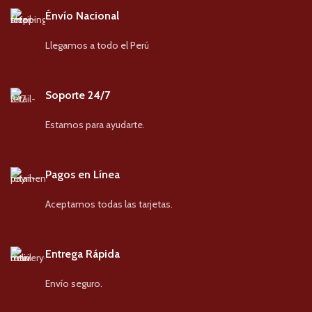
Énvío Nacional
Llegamos a todo el Perú
Soporte 24/7
Estamos para ayudarte.
Pagos en Línea
Aceptamos todas las tarjetas.
Entrega Rápida
Envío seguro.