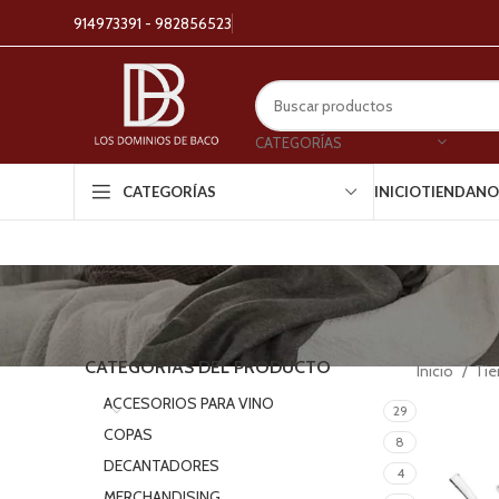
914973391 - 982856523
CATEGORÍAS
INICIO
TIENDA
NO
CATEGORÍAS
CATEGORÍAS DEL PRODUCTO
Inicio
Ti
ACCESORIOS PARA VINO
29
COPAS
8
DECANTADORES
4
MERCHANDISING