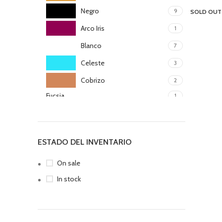
Negro
9
SOLD OUT
Arco Iris
1
Blanco
7
Celeste
3
Cobrizo
2
Fucsia
1
Plateado
2
Rosado
2
ESTADO DEL INVENTARIO
Rosegold
2
On sale
Turqueza
3
In stock
Turqueza Claro
1