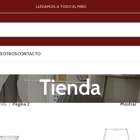
LLEGAMOS A TODO EL PERÚ
SOTROS
CONTACTO
Tienda
enda
Página 2
Mostrar