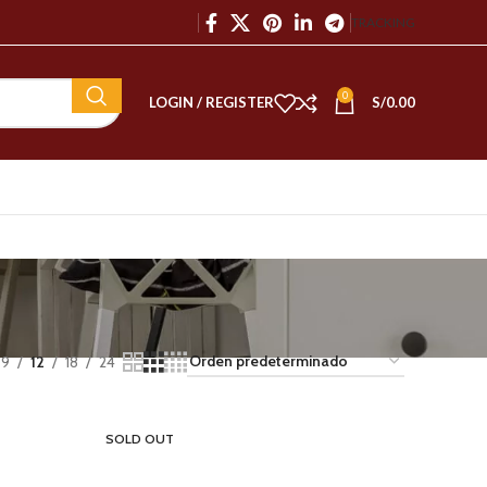
TRACKING
0
LOGIN / REGISTER
S/
0.00
9
12
18
24
SOLD OUT