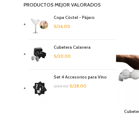
PRODUCTOS MEJOR VALORADOS
Copa Cóctel - Pájaro
S/
26.00
Cubetera Calavera
S/
20.00
Set 4 Accesorios para Vino
S/
28.00
S/
30.00
Cubeter