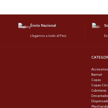
Énvío Nacional
So
Llegamos a todo el Perú
Es
CATEGOR
Accesorios
Barmat
Copas
Copas Cóc
Cubeteras
Decantado
Dispensado
Merchandis