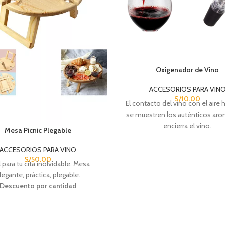
Oxigenador de Vino
ACCESORIOS PARA VIN
S/
10.00
El contacto del vino con el aire
h
se muestren los auténticos ar
encierra el vino.
Mesa Picnic Plegable
Descuento por cantida
ACCESORIOS PARA VINO
CANTIDAD
PRE
S/
50.00
l para tu cita inolvidable. Mesa
6 - 12
S/
8
legante, práctica, plegable.
Descuento por cantidad
13 - 24
S/
7
25+
S/
6
ANTIDAD
PRECIO
6 - 12
S/
41.00