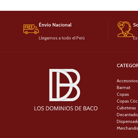
Énvío Nacional
So
Llegamos a todo el Perú
Es
CATEGOR
Accesorios
Barmat
Copas
Copas Cóc
Cubeteras
Decantado
Dispensado
Merchandis