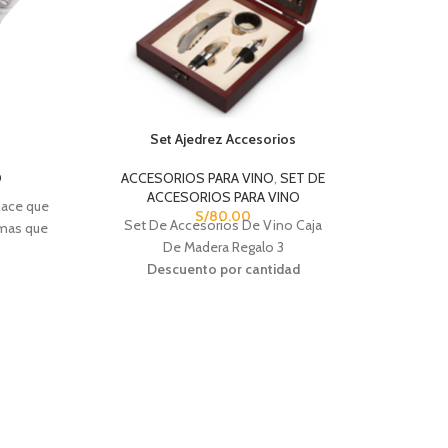
Set Ajedrez Accesorios
O
ACCESORIOS PARA VINO
,
SET DE
ACCESORIOS PARA VINO
ace que
S/
80.00
Set De Accesorios De Vino Caja
omas que
De Madera Regalo 3
Se
Descuento por cantidad
d
ACC
CANTIDAD
PRECIO
CIO
6 - 12
S/
69.00
.50
Ideales
casa con
13 - 24
S/
60.00
.00
25+
S/
60.00
.80