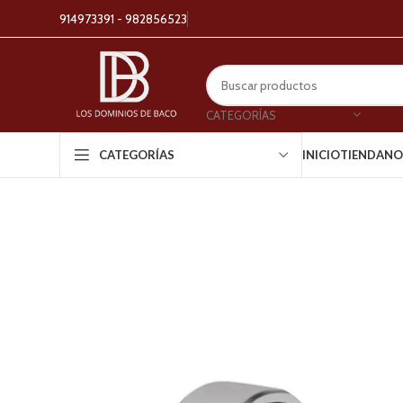
914973391 - 982856523
CATEGORÍAS
INICIO
TIENDA
NO
CATEGORÍAS