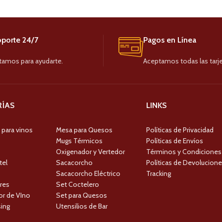
13 - 24
S/
35.00
25 - 49
S/
33.00
porte 24/7
Pagos en Línea
50+
S/
29.00
tamos para ayudarte.
Aceptamos todas las tarje
ÍAS
LINKS
 para vinos
Mesa para Quesos
Políticas de Privacidad
Mugs Térmicos
Políticas de Envíos
Oxigenador y Vertedor
Términos y Condiciones
tel
Sacacorcho
Políticas de Devolucion
Sacacorcho Eléctrico
Tracking
res
Set Coctelero
r de VIno
Set para Quesos
ing
Utensilios de Bar