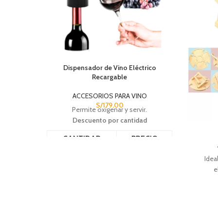
Dispensador de Vino Eléctrico
Recargable
ACCESORIOS PARA VINO
S/
179.00
Permite oxigenar y servir.
Descuento por cantidad
CANTIDAD
PRECIO
6 - 12
S/
160.00
Idea
13 - 24
S/
150.00
e
25+
S/
140.00
C