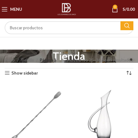
0
MENU
S/
0.00
Tienda
Inicio
Tienda
Página 3
Mostrando 25–36 de 89 resultados
Show sidebar