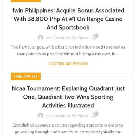
1win Philippines: Acquire Bonus Associated
With 38,800 Php At #1 On Range Casino
And Sportsbook
0
Los Dominios De Baco
The Particular goal will be basic, an individual need to reveal as
many pieces as possible without hitting a my own. In ...
CONTINUAR LEYENDO
1 WIN APP 469
Ncaa Tournament: Explaning Quadrant Just
One, Quadrant Two Wins Sporting
Activities Illustrated
0
Los Dominios De Baco
Established upwards a course regarding students in order to
go walking through and have them complete typically the