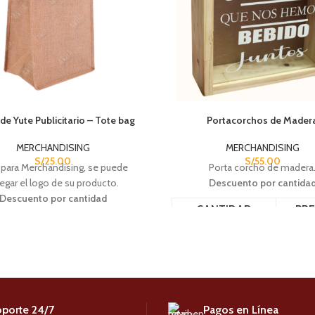
de Yute Publicitario – Tote bag
Portacorchos de Mader
MERCHANDISING
MERCHANDISING
S/
25.00
S/
55.00
 para Merchandising, se puede
Porta corcho de madera
egar el logo de su producto.
Descuento por cantida
Descuento por cantidad
CANTIDAD
PRE
ANTIDAD
PRECIO
6 - 12
S/
4
6 - 12
S/
25.00
13 - 24
S/
4
12 - 100
S/
18.00
25+
S/
3
100+
S/
15.90
porte 24/7
Pagos en Línea