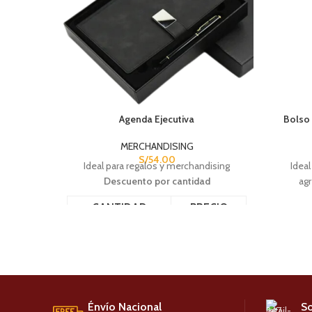
Agenda Ejecutiva
Bolso 
MERCHANDISING
S/
54.00
Ideal para regalos y merchandising
Ideal
Descuento por cantidad
agr
CANTIDAD
PRECIO
C
6 - 11
S/
38.50
12+
S/
28.32
Énvío Nacional
So