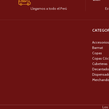
Llegamos a todo el Perú
Es
CATEGOR
Accesorios
Barmat
Copas
Copas Cóc
Cubeteras
Decantado
Dispensado
Merchandis
Los 