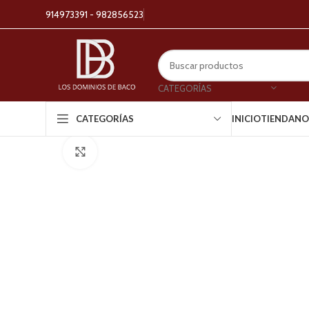
914973391 - 982856523
CATEGORÍAS
INICIO
TIENDA
NO
CATEGORÍAS
Click to enlarge