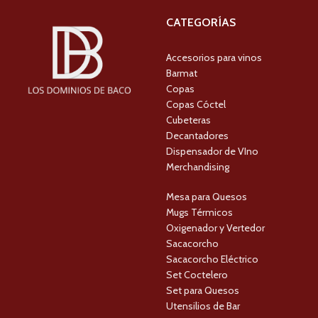
CATEGORÍAS
Accesorios para vinos
Barmat
Copas
Copas Cóctel
Cubeteras
Decantadores
Dispensador de VIno
Merchandising
Mesa para Quesos
Mugs Térmicos
Oxigenador y Vertedor
Sacacorcho
Sacacorcho Eléctrico
Set Coctelero
Set para Quesos
Utensilios de Bar