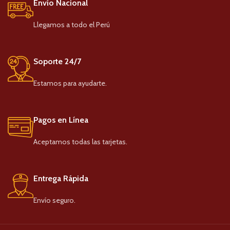
Énvío Nacional
Llegamos a todo el Perú
Soporte 24/7
Estamos para ayudarte.
Pagos en Línea
Aceptamos todas las tarjetas.
Entrega Rápida
Envío seguro.