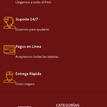
Llegamos a todo el Perú
Soporte 24/7
Estamos para ayudarte.
Pagos en Línea
Aceptamos todas las tarjetas.
Entrega Rápida
Envío seguro.
CATEGORÍAS