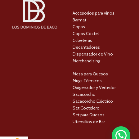
Accesorios para vinos
Barmat
Copas
Copas Cóctel
Cubeteras
Decantadores
Dispensador de VIno
Merchandising
Mesa para Quesos
Mugs Térmicos
Oxigenador y Vertedor
Sacacorcho
Sacacorcho Eléctrico
Set Coctelero
Set para Quesos
Utensilios de Bar