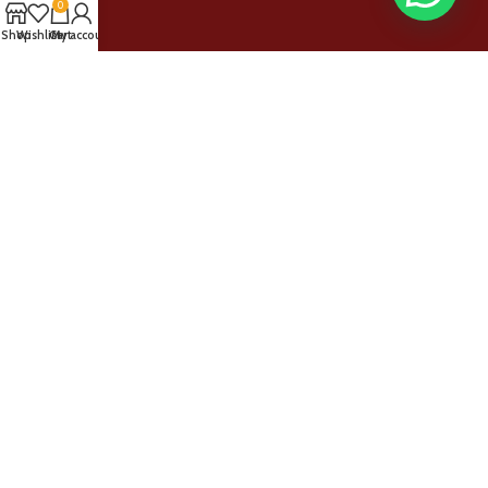
0
LINKS
Shop
Wishlist
Cart
My account
Políticas de Privacidad
Políticas de Envíos
Términos y Condiciones
Políticas de Devoluciones
Tracking
SÍGUENOS
Aceptamos todos los medios:
Los Dominios de Baco | Todos los Derechos Reservados |