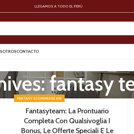
LLEGAMOS A TODO EL PERÚ
SOTROS
CONTACTO
hives: fantasy 
FANTASY SCOMMESSE 618
Fantasyteam: La Prontuario
Completa Con Qualsivoglia I
Bonus, Le Offerte Speciali E Le