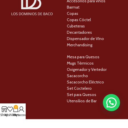
Accesorios para vinos
Barmat
Copas
Copas Cóctel
Cubeteras
Decantadores
Dispensador de VIno
Merchandising
Mesa para Quesos
Mugs Térmicos
Oxigenador y Vertedor
Sacacorcho
Sacacorcho Eléctrico
Set Coctelero
Set para Quesos
Utensilios de Bar
0
Shop
Wishlist
Cart
My account
LINKS