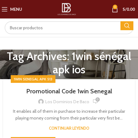
0
MENU
S/
0.00
Tag Archives: 1win sénégal
apk ios
1WIN SENEGAL APK 513
Promotional Code 1win Senegal
0
Los Dominios De Baco
It enables all of them in purchase to increase their particular
playing money coming from their particular very first be...
CONTINUAR LEYENDO