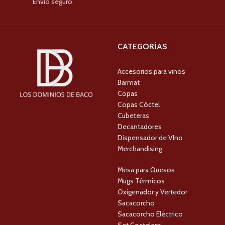
Envío seguro.
CATEGORÍAS
Accesorios para vinos
Barmat
Copas
Copas Cóctel
Cubeteras
Decantadores
Dispensador de VIno
Merchandising
Mesa para Quesos
Mugs Térmicos
Oxigenador y Vertedor
Sacacorcho
Sacacorcho Eléctrico