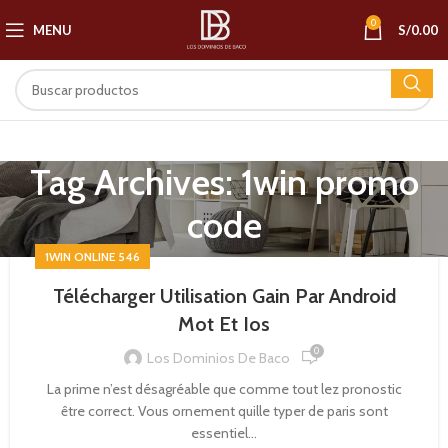
0
MENU
S/
0.00
Tag Archives: 1win promo
code
1WIN ONLINE 546
Télécharger Utilisation Gain Par Android
Mot Et Ios
0
Los Dominios De Baco
La prime n’est désagréable que comme tout lez pronostic
être correct. Vous ornement quille typer de paris sont
essentiel...