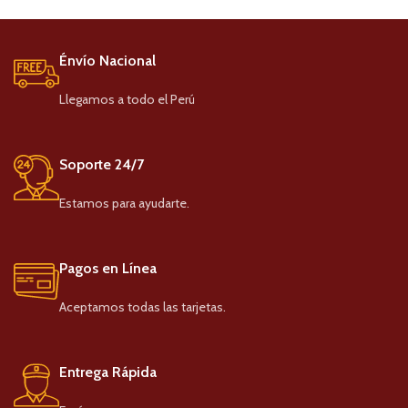
Énvío Nacional
Llegamos a todo el Perú
Soporte 24/7
Estamos para ayudarte.
Pagos en Línea
Aceptamos todas las tarjetas.
Entrega Rápida