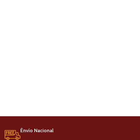
Énvío Nacional