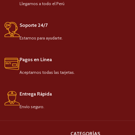
Llegamos a todo el Perú
Soporte 24/7
Estamos para ayudarte.
Pagos en Línea
Aceptamos todas las tarjetas.
Entrega Rápida
Envío seguro.
CATEGORÍAS